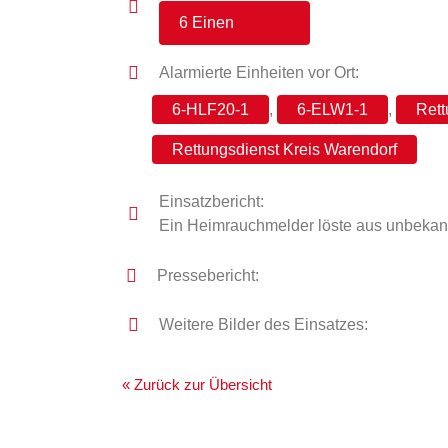
6 Einen
Alarmierte Einheiten vor Ort:
6-HLF20-1
,
6-ELW1-1
,
Rett
Rettungsdienst Kreis Warendorf
Einsatzbericht:
Ein Heimrauchmelder löste aus unbekann
Pressebericht:
Weitere Bilder des Einsatzes:
« Zurück zur Übersicht