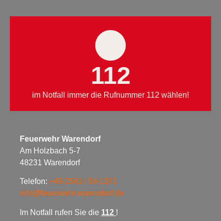
112
im Notfall immer die Rufnummer 112 wählen!
Feuerwehr Warendorf
Am Holzbach 5-7
48231 Warendorf
Telefon:
+49 2581 / 54-1371
info@feuerwehr-warendorf.de
Im Notfall rufen Sie die
112
!