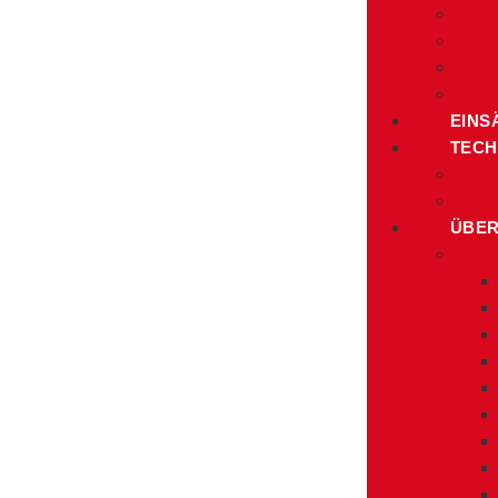
EINS
TECH
ÜBER