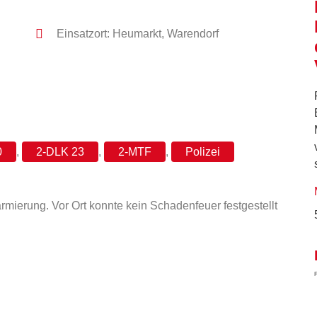
Einsatzort: Heumarkt, Warendorf
0
,
2-DLK 23
,
2-MTF
,
Polizei
mierung. Vor Ort konnte kein Schadenfeuer festgestellt