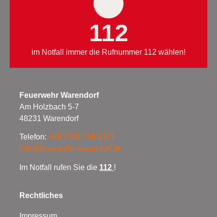
112
im Notfall immer die Rufnummer 112 wählen!
Feuerwehr Warendorf
Am Holzbach 5-7
48231 Warendorf
Telefon:
+49 2581 / 54-1371
info@feuerwehr-warendorf.de
Im Notfall rufen Sie die
112
!
Rechtliches
Impressum