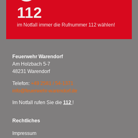
112
im Notfall immer die Rufnummer 112 wählen!
Feuerwehr Warendorf
Am Holzbach 5-7
48231 Warendorf
Telefon:
+49 2581 / 54-1371
info@feuerwehr-warendorf.de
Im Notfall rufen Sie die
112
!
Rechtliches
Impressum