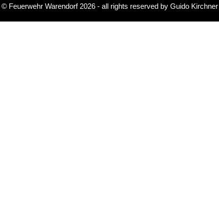
©
Feuerwehr Warendorf 2026
- all rights reserved by
Guido Kirchner