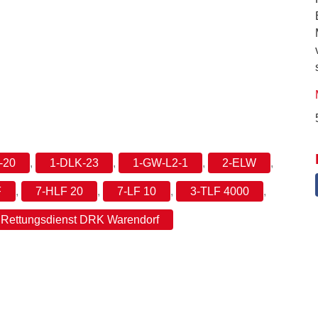
-20
,
1-DLK-23
,
1-GW-L2-1
,
2-ELW
,
F
,
7-HLF 20
,
7-LF 10
,
3-TLF 4000
,
Rettungsdienst DRK Warendorf