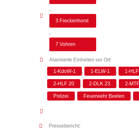
,
3 Freckenhorst
,
7 Vohren
Alarmierte Einheiten vor Ort:
1-KdoW-1
,
1-ELW-1
,
1-HLF
2-HLF 20
,
2-DLK 23
,
2-MT
Polizei
,
Feuerwehr Beelen
,
Pressebericht: