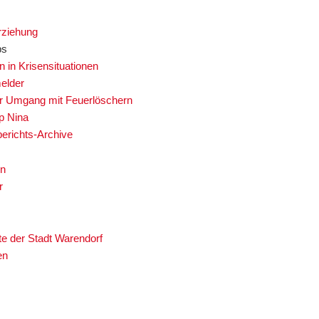
rziehung
ps
n in Krisensituationen
elder
er Umgang mit Feuerlöschern
p Nina
berichts-Archive
en
r
te der Stadt Warendorf
en