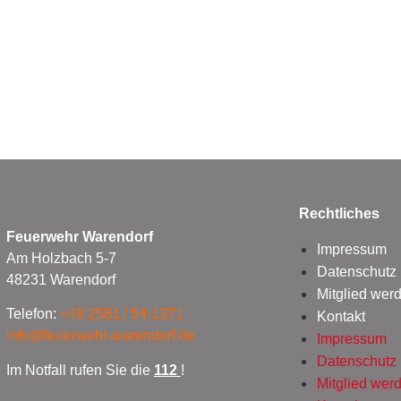
Rechtliches
Feuerwehr Warendorf
Impressum
Am Holzbach 5-7
Datenschutz
48231 Warendorf
Mitglied wer
Telefon:
+49 2581 / 54-1371
Kontakt
info@feuerwehr-warendorf.de
Impressum
Datenschutz
Im Notfall rufen Sie die
112
!
Mitglied wer