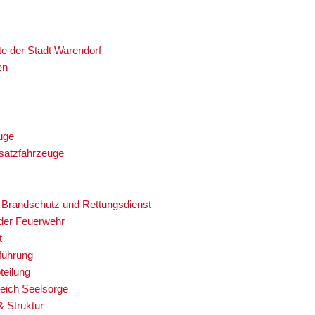
te der Stadt Warendorf
en
uge
satzfahrzeuge
 Brandschutz und Rettungsdienst
 der Feuerwehr
t
führung
teilung
eich Seelsorge
& Struktur