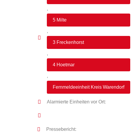
,
5 Milte
,
3 Freckenhorst
,
4 Hoetmar
,
Fernmeldeeinheit Kreis Warendorf
Alarmierte Einheiten vor Ort:
Pressebericht: