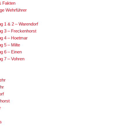
& Fakten
ge Wehrführer
g 1 & 2 – Warendorf
g 3 – Freckenhorst
g 4 – Hoetmar
g 5 – Milte
g 6 – Einen
g 7 – Vohren
ehr
hr
rf
horst
r
s