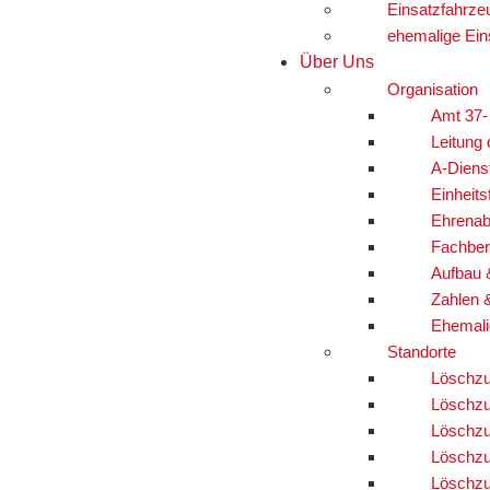
Einsatzfahrze
ehemalige Ein
Über Uns
Organisation
Amt 37-
Leitung
A-Diens
Einheits
Ehrenab
Fachber
Aufbau 
Zahlen 
Ehemali
Standorte
Löschzu
Löschzu
Löschzu
Löschzu
Löschzu