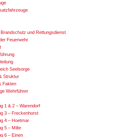
uge
satzfahrzeuge
 Brandschutz und Rettungsdienst
 der Feuerwehr
t
führung
teilung
eich Seelsorge
& Struktur
& Fakten
ge Wehrführer
g 1 & 2 – Warendorf
g 3 – Freckenhorst
g 4 – Hoetmar
g 5 – Milte
g 6 – Einen