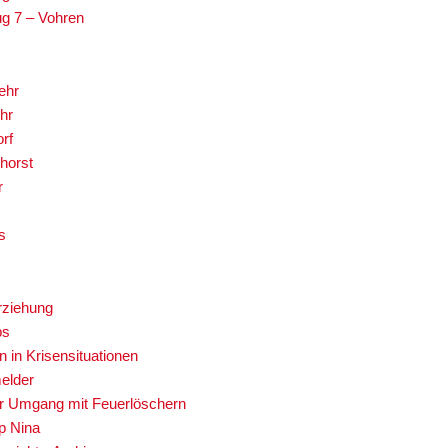
g 7 – Vohren
ehr
hr
rf
horst
r
s
rziehung
ps
n in Krisensituationen
elder
er Umgang mit Feuerlöschern
p Nina