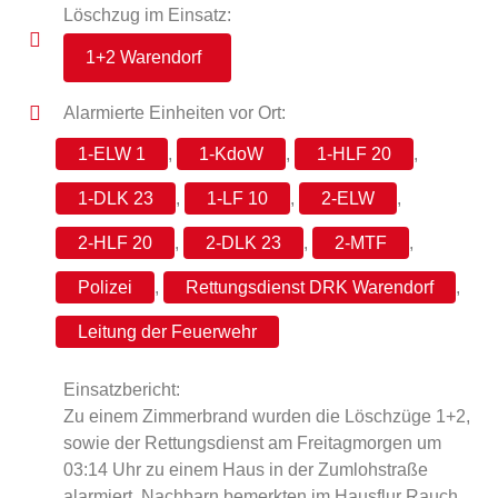
Löschzug im Einsatz:
1+2 Warendorf
Alarmierte Einheiten vor Ort:
1-ELW 1
,
1-KdoW
,
1-HLF 20
,
1-DLK 23
,
1-LF 10
,
2-ELW
,
2-HLF 20
,
2-DLK 23
,
2-MTF
,
Polizei
,
Rettungsdienst DRK Warendorf
,
Leitung der Feuerwehr
Einsatzbericht:
Zu einem Zimmerbrand wurden die Löschzüge 1+2,
sowie der Rettungsdienst am Freitagmorgen um
03:14 Uhr zu einem Haus in der Zumlohstraße
alarmiert. Nachbarn bemerkten im Hausflur Rauch