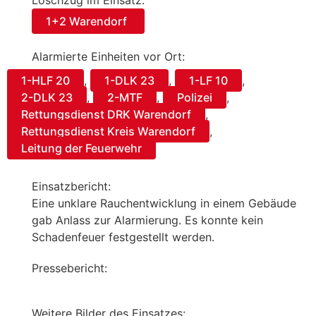
Löschzug im Einsatz:
1+2 Warendorf
Alarmierte Einheiten vor Ort:
1-HLF 20
,
1-DLK 23
,
1-LF 10
,
2-DLK 23
,
2-MTF
,
Polizei
,
Rettungsdienst DRK Warendorf
,
Rettungsdienst Kreis Warendorf
,
Leitung der Feuerwehr
Einsatzbericht:
Eine unklare Rauchentwicklung in einem Gebäude
gab Anlass zur Alarmierung. Es konnte kein
Schadenfeuer festgestellt werden.
Pressebericht:
Weitere Bilder des Einsatzes: