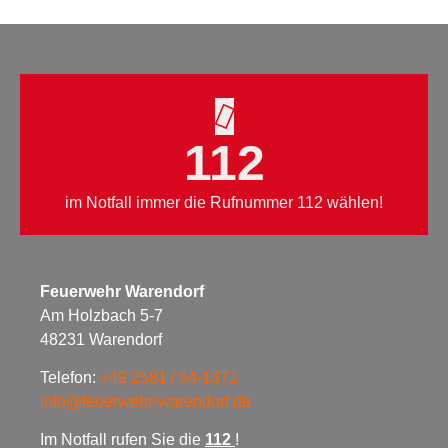
112
im Notfall immer die Rufnummer 112 wählen!
Feuerwehr Warendorf
Am Holzbach 5-7
48231 Warendorf
Telefon:
+49 2581 / 54-1371
info@feuerwehr-warendorf.de
Im Notfall rufen Sie die
112
!