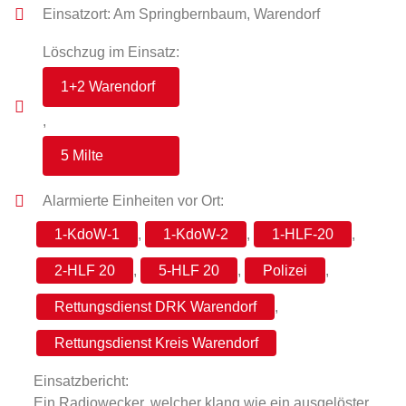
Einsatzort: Am Springbernbaum, Warendorf
Löschzug im Einsatz:
1+2 Warendorf
,
5 Milte
Alarmierte Einheiten vor Ort:
1-KdoW-1
,
1-KdoW-2
,
1-HLF-20
,
2-HLF 20
,
5-HLF 20
,
Polizei
,
Rettungsdienst DRK Warendorf
,
Rettungsdienst Kreis Warendorf
Einsatzbericht:
Ein Radiowecker, welcher klang wie ein ausgelöster