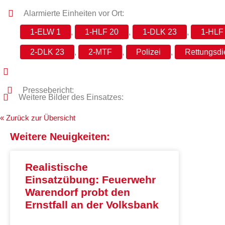
Alarmierte Einheiten vor Ort:
1-ELW 1
,
1-HLF 20
,
1-DLK 23
,
1-HLF
2-DLK 23
,
2-MTF
,
Polizei
,
Rettungsdi
Pressebericht:
Weitere Bilder des Einsatzes:
« Zurück zur Übersicht
Weitere Neuigkeiten:
Realistische
Einsatzübung: Feuerwehr
Warendorf probt den
Ernstfall an der Volksbank