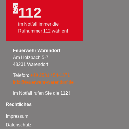
112
im Notfall immer die
Rufnummer 112 wählen!
Feuerwehr Warendorf
Am Holzbach 5-7
48231 Warendorf
Telefon:
+49 2581 / 54-1371
info@feuerwehr-warendorf.de
Im Notfall rufen Sie die
112
!
Rechtliches
Impressum
Datenschutz