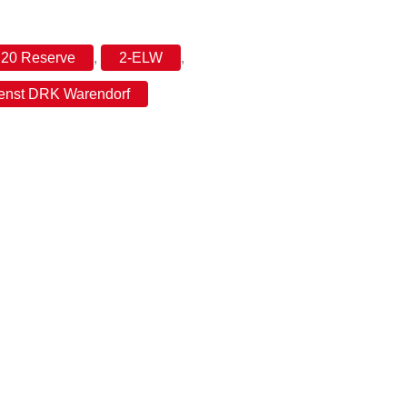
 20 Reserve
,
2-ELW
,
enst DRK Warendorf