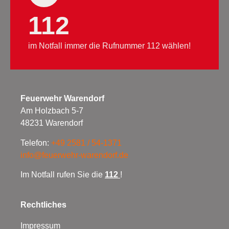
112
im Notfall immer die Rufnummer 112 wählen!
Feuerwehr Warendorf
Am Holzbach 5-7
48231 Warendorf
Telefon:
+49 2581 / 54-1371
info@feuerwehr-warendorf.de
Im Notfall rufen Sie die
112
!
Rechtliches
Impressum