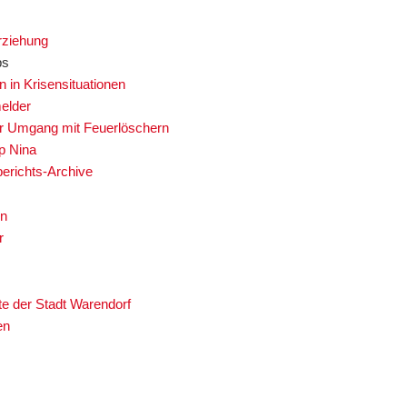
rziehung
ps
n in Krisensituationen
elder
er Umgang mit Feuerlöschern
p Nina
berichts-Archive
en
r
te der Stadt Warendorf
en