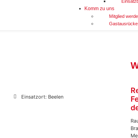
Einsatz
Komm zu uns
Mitglied werd
Gastausrücke
W
R
Einsatzort: Beelen
F
de
Rau
Br
Me