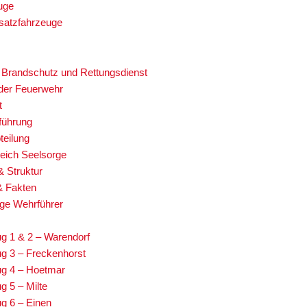
uge
satzfahrzeuge
 Brandschutz und Rettungsdienst
 der Feuerwehr
t
führung
teilung
eich Seelsorge
& Struktur
& Fakten
ge Wehrführer
g 1 & 2 – Warendorf
g 3 – Freckenhorst
g 4 – Hoetmar
g 5 – Milte
g 6 – Einen