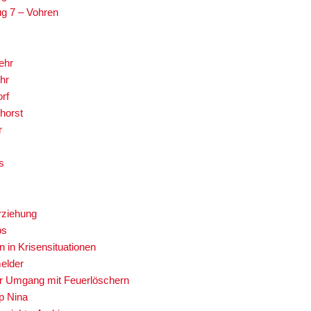
g 7 – Vohren
ehr
hr
rf
horst
r
s
rziehung
ps
n in Krisensituationen
elder
er Umgang mit Feuerlöschern
p Nina