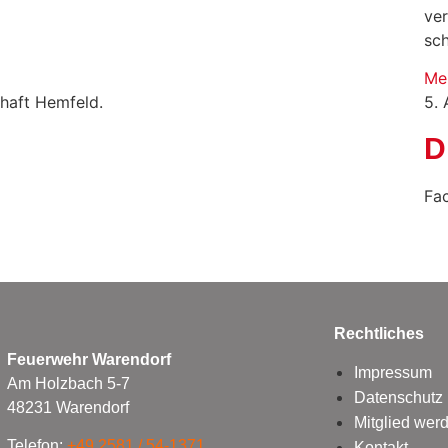
ve
sc
Me
chaft Hemfeld.
5.
D
Fa
Rechtliches
Feuerwehr Warendorf
Impressum
Am Holzbach 5-7
Datenschutz
48231 Warendorf
Mitglied wer
Telefon:
+49 2581 / 54-1371
Kontakt