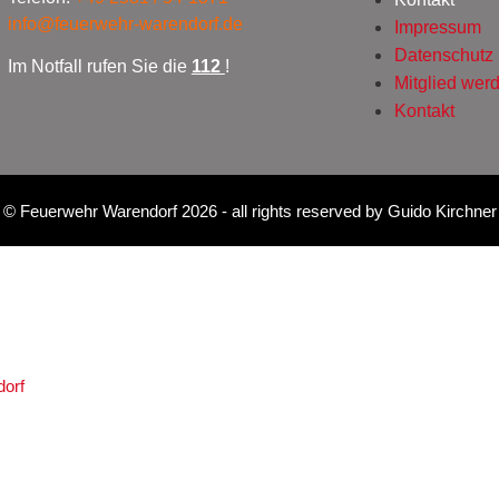
info@feuerwehr-warendorf.de
Impressum
Datenschutz
Im Notfall rufen Sie die
112
!
Mitglied wer
Kontakt
©
Feuerwehr Warendorf 2026
- all rights reserved by
Guido Kirchner
dorf