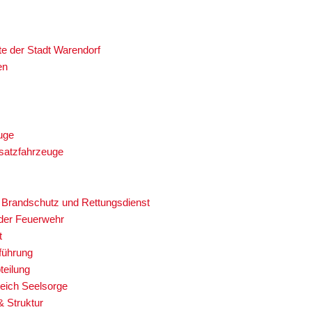
te der Stadt Warendorf
en
uge
satzfahrzeuge
 Brandschutz und Rettungsdienst
 der Feuerwehr
t
führung
teilung
eich Seelsorge
& Struktur