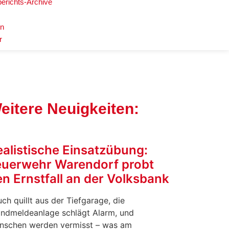
berichts-Archive
en
r
eitere Neuigkeiten:
ealistische Einsatzübung:
euerwehr Warendorf probt
n Ernstfall an der Volksbank
ch quillt aus der Tiefgarage, die
andmeldeanlage schlägt Alarm, und
nschen werden vermisst – was am