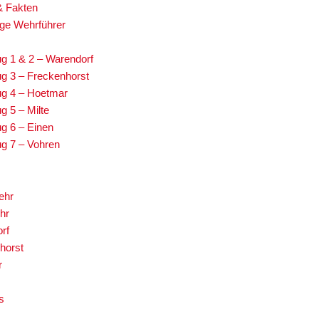
& Fakten
ge Wehrführer
g 1 & 2 – Warendorf
g 3 – Freckenhorst
g 4 – Hoetmar
g 5 – Milte
g 6 – Einen
g 7 – Vohren
ehr
hr
rf
horst
r
s