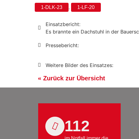
1-DLK-23
,
1-LF-20
Einsatzbericht:
Es brannte ein Dachstuhl in der Bauers
Pressebericht:
Weitere Bilder des Einsatzes:
« Zurück zur Übersicht
112
im Notfall immer die