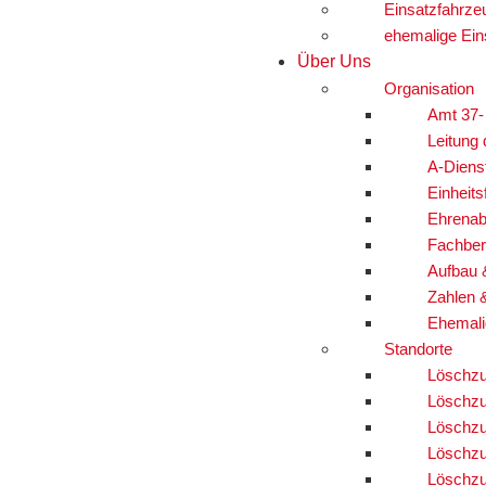
Einsatzfahrze
ehemalige Ein
Über Uns
Organisation
Amt 37-
Leitung
A-Diens
Einheits
Ehrenab
Fachber
Aufbau 
Zahlen 
Ehemali
Standorte
Löschzu
Löschzu
Löschzu
Löschzu
Löschzu