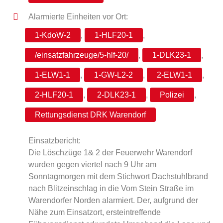
Alarmierte Einheiten vor Ort:
1-KdoW-2
,
1-HLF20-1
,
/​einsatzfahrzeuge/5-hlf-20/
,
1-DLK23-1
,
1-ELW1-1
,
1-GW-L2-2
,
2-ELW1-1
,
2-HLF20-1
,
2-DLK23-1
,
Polizei
,
Rettungsdienst DRK Warendorf
Einsatzbericht:
Die Löschzüge 1& 2 der Feuerwehr Warendorf
wurden gegen viertel nach 9 Uhr am
Sonntagmorgen mit dem Stichwort Dachstuhlbrand
nach Blitzeinschlag in die Vom Stein Straße im
Warendorfer Norden alarmiert. Der, aufgrund der
Nähe zum Einsatzort, ersteintreffende