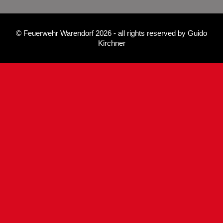
©
Feuerwehr Warendorf 2026
- all rights reserved by
Guido
Kirchner