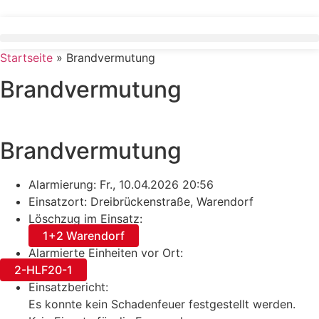
Zum
Inhalt
springen
Startseite
»
Brandvermutung
Brandvermutung
Brandvermutung
Alarmierung: Fr., 10.04.2026 20:56
Einsatzort: Dreibrückenstraße, Warendorf
Löschzug im Einsatz:
1+2 Warendorf
Alarmierte Einheiten vor Ort:
2-HLF20-1
Einsatzbericht:
Es konnte kein Schadenfeuer festgestellt werden.