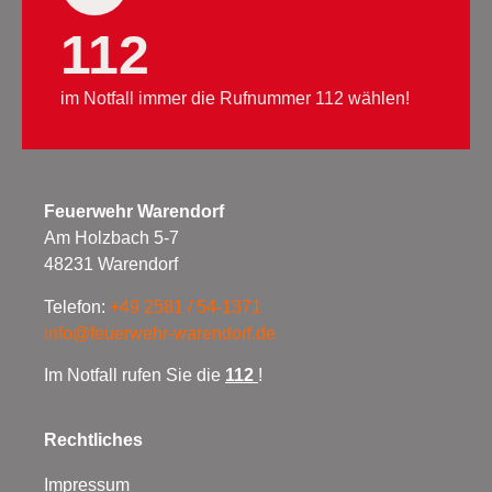
112
im Notfall immer die Rufnummer 112 wählen!
Feuerwehr Warendorf
Am Holzbach 5-7
48231 Warendorf
Telefon:
+49 2581 / 54-1371
info@feuerwehr-warendorf.de
Im Notfall rufen Sie die
112
!
Rechtliches
Impressum