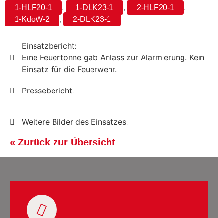
1-HLF20-1
,
1-DLK23-1
,
2-HLF20-1
,
1-KdoW-2
,
2-DLK23-1
Einsatzbericht:
Eine Feuertonne gab Anlass zur Alarmierung. Kein
Einsatz für die Feuerwehr.
Pressebericht:
Weitere Bilder des Einsatzes:
« Zurück zur Übersicht