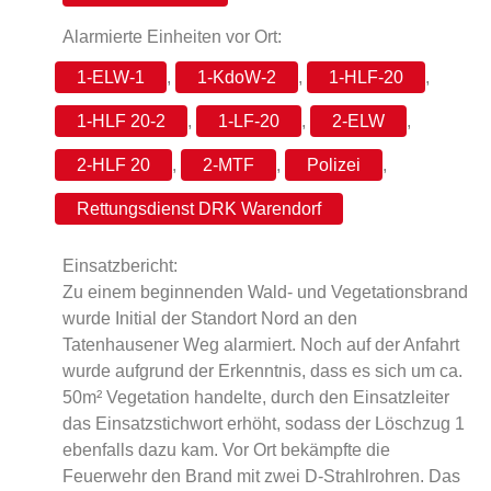
Alarmierte Einheiten vor Ort:
1-ELW-1
,
1-KdoW-2
,
1-HLF-20
,
1-HLF 20-2
,
1-LF-20
,
2-ELW
,
2-HLF 20
,
2-MTF
,
Polizei
,
Rettungsdienst DRK Warendorf
Einsatzbericht:
Zu einem beginnenden Wald- und Vegetationsbrand
wurde Initial der Standort Nord an den
Tatenhausener Weg alarmiert. Noch auf der Anfahrt
wurde aufgrund der Erkenntnis, dass es sich um ca.
50m² Vegetation handelte, durch den Einsatzleiter
das Einsatzstichwort erhöht, sodass der Löschzug 1
ebenfalls dazu kam. Vor Ort bekämpfte die
Feuerwehr den Brand mit zwei D-Strahlrohren. Das