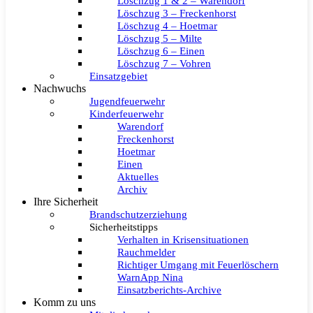
Löschzug 1 & 2 – Warendorf
Löschzug 3 – Freckenhorst
Löschzug 4 – Hoetmar
Löschzug 5 – Milte
Löschzug 6 – Einen
Löschzug 7 – Vohren
Einsatzgebiet
Nachwuchs
Jugendfeuerwehr
Kinderfeuerwehr
Warendorf
Freckenhorst
Hoetmar
Einen
Aktuelles
Archiv
Ihre Sicherheit
Brandschutzerziehung
Sicherheitstipps
Verhalten in Krisensituationen
Rauchmelder
Richtiger Umgang mit Feuerlöschern
WarnApp Nina
Einsatzberichts-Archive
Komm zu uns