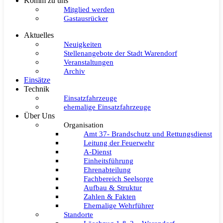
Komm zu uns
Mitglied werden
Gastausrücker
Aktuelles
Neuigkeiten
Stellenangebote der Stadt Warendorf
Veranstaltungen
Archiv
Einsätze
Technik
Einsatzfahrzeuge
ehemalige Einsatzfahrzeuge
Über Uns
Organisation
Amt 37- Brandschutz und Rettungsdienst
Leitung der Feuerwehr
A-Dienst
Einheitsführung
Ehrenabteilung
Fachbereich Seelsorge
Aufbau & Struktur
Zahlen & Fakten
Ehemalige Wehrführer
Standorte