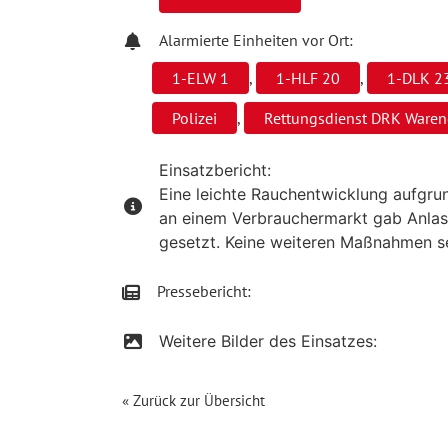
Alarmierte Einheiten vor Ort:
1-ELW 1
,
1-HLF 20
,
1-DLK 2
Polizei
,
Rettungsdienst DRK Waren
Einsatzbericht:
Eine leichte Rauchentwicklung aufgru
an einem Verbrauchermarkt gab Anlass
gesetzt. Keine weiteren Maßnahmen se
Pressebericht:
Weitere Bilder des Einsatzes:
« Zurück zur Übersicht