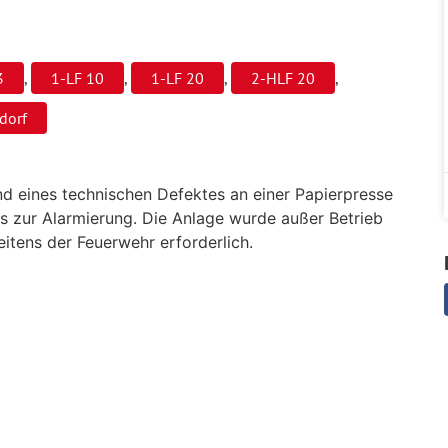
3
,
1-LF 10
,
1-LF 20
,
2-HLF 20
,
dorf
nd eines technischen Defektes an einer Papierpresse
 zur Alarmierung. Die Anlage wurde außer Betrieb
itens der Feuerwehr erforderlich.