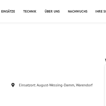
EINSÄTZE
TECHNIK
ÜBER UNS
NACHWUCHS
IHRE S
Einsatzort: August-Wessing-Damm, Warendorf