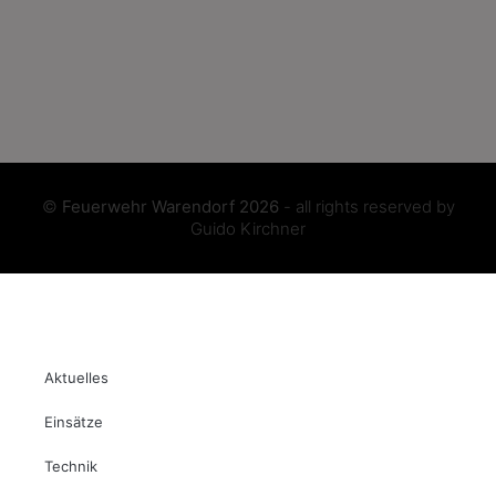
©
Feuerwehr Warendorf 2026
- all rights reserved by
Guido Kirchner
Aktuelles
Einsätze
Technik