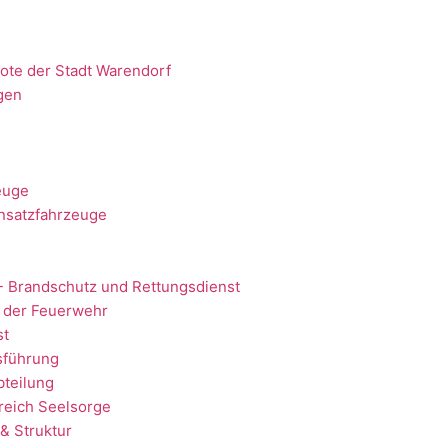
ote der Stadt Warendorf
gen
euge
nsatzfahrzeuge
- Brandschutz und Rettungsdienst
 der Feuerwehr
st
sführung
teilung
reich Seelsorge
& Struktur