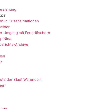
erziehung
ipps
en in Krisensituationen
elder
er Umgang mit Feuerlöschern
p Nina
berichts-Archive
den
er
ote der Stadt Warendorf
gen
euge