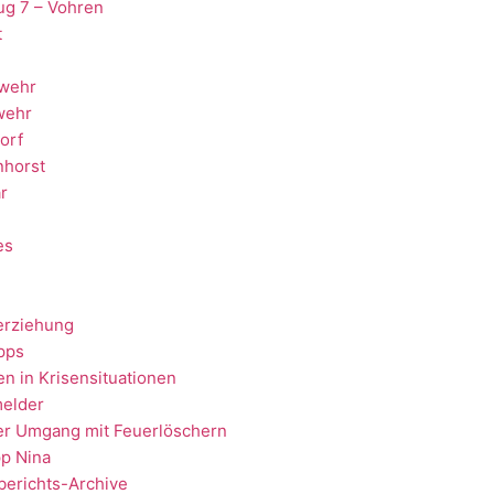
ug 7 – Vohren
t
wehr
wehr
orf
nhorst
r
es
erziehung
ipps
en in Krisensituationen
elder
er Umgang mit Feuerlöschern
p Nina
berichts-Archive