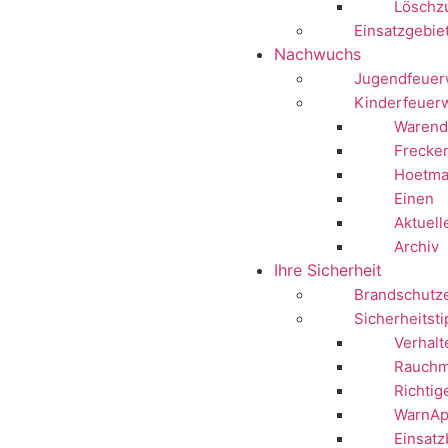
Löschz
Einsatzgebie
Nachwuchs
Jugendfeuer
Kinderfeuer
Warend
Frecke
Hoetma
Einen
Aktuell
Archiv
Ihre Sicherheit
Brandschutz
Sicherheitst
Verhalt
Rauchm
Richtig
WarnAp
Einsatz