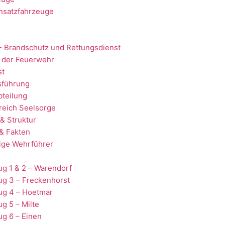
nsatzfahrzeuge
- Brandschutz und Rettungsdienst
 der Feuerwehr
st
sführung
teilung
reich Seelsorge
& Struktur
& Fakten
ige Wehrführer
g 1 & 2 – Warendorf
ug 3 – Freckenhorst
ug 4 – Hoetmar
g 5 – Milte
g 6 – Einen