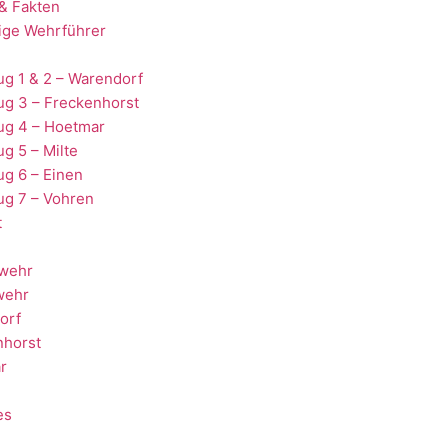
& Fakten
ige Wehrführer
g 1 & 2 – Warendorf
ug 3 – Freckenhorst
ug 4 – Hoetmar
g 5 – Milte
g 6 – Einen
ug 7 – Vohren
t
wehr
wehr
orf
nhorst
r
es