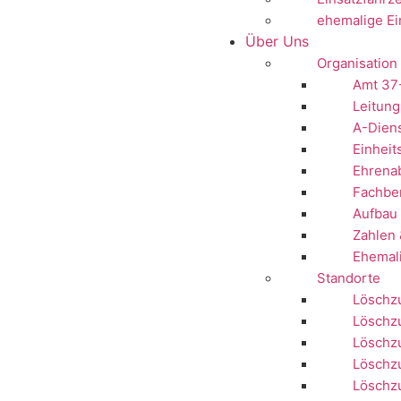
ehemalige Ei
Über Uns
Organisation
Amt 37
Leitung
A-Dien
Einheit
Ehrenab
Fachbe
Aufbau 
Zahlen 
Ehemal
Standorte
Löschzu
Löschz
Löschz
Löschzu
Löschzu