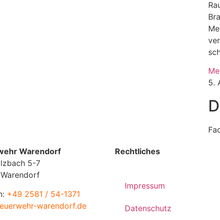
Rau
Br
Me
ve
sc
Me
5.
D
Fa
wehr Warendorf
Rechtliches
lzbach 5-7
 Warendorf
Impressum
n:
+49 2581 / 54-1371
euerwehr-warendorf.de
Datenschutz