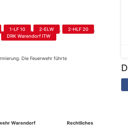
,
1-LF 10
,
2-ELW
,
2-HLF 20
,
,
DRK Warendorf ITW
rmierung. Die Feuerwehr führte
D
wehr Warendorf
Rechtliches