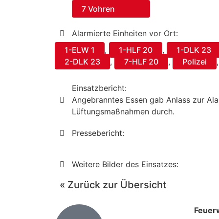
7 Vohren
Alarmierte Einheiten vor Ort:
1-ELW 1
,
1-HLF 20
,
1-DLK 23
2-DLK 23
,
7-HLF 20
,
Polizei
Einsatzbericht:
Angebranntes Essen gab Anlass zur Ala
Lüftungsmaßnahmen durch.
Pressebericht:
Weitere Bilder des Einsatzes:
« Zurück zur Übersicht
Feuer