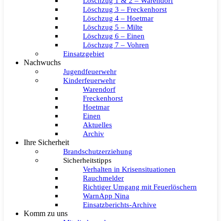
Löschzug 1 & 2 – Warendorf
Löschzug 3 – Freckenhorst
Löschzug 4 – Hoetmar
Löschzug 5 – Milte
Löschzug 6 – Einen
Löschzug 7 – Vohren
Einsatzgebiet
Nachwuchs
Jugendfeuerwehr
Kinderfeuerwehr
Warendorf
Freckenhorst
Hoetmar
Einen
Aktuelles
Archiv
Ihre Sicherheit
Brandschutzerziehung
Sicherheitstipps
Verhalten in Krisensituationen
Rauchmelder
Richtiger Umgang mit Feuerlöschern
WarnApp Nina
Einsatzberichts-Archive
Komm zu uns