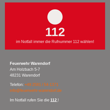
112
im Notfall immer die Rufnummer 112 wählen!
Feuerwehr Warendorf
Am Holzbach 5-7
48231 Warendorf
Telefon:
+49 2581 / 54-1371
info@feuerwehr-warendorf.de
Im Notfall rufen Sie die
112
!