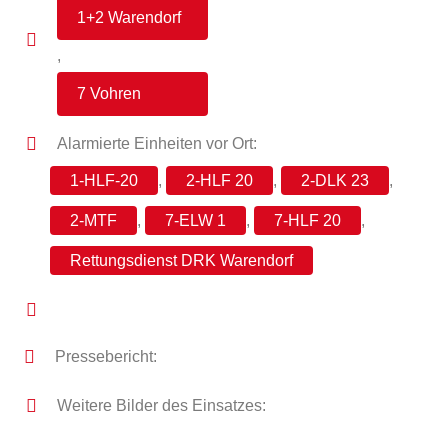
1+2 Warendorf
,
7 Vohren
Alarmierte Einheiten vor Ort:
1-HLF-20
,
2-HLF 20
,
2-DLK 23
,
2-MTF
,
7-ELW 1
,
7-HLF 20
,
Rettungsdienst DRK Warendorf
Pressebericht:
Weitere Bilder des Einsatzes: