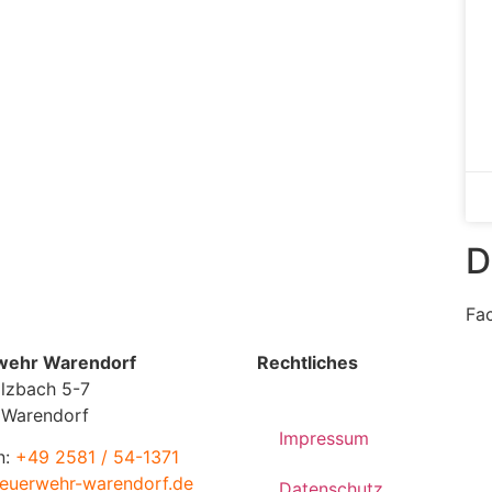
D
Fa
wehr Warendorf
Rechtliches
lzbach 5-7
 Warendorf
Impressum
n:
+49 2581 / 54-1371
euerwehr-warendorf.de
Datenschutz