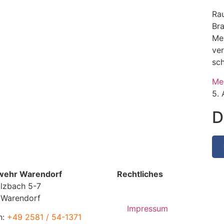
Rau
Br
Me
ve
sc
Me
5.
D
wehr Warendorf
Rechtliches
lzbach 5-7
 Warendorf
Impressum
n:
+49 2581 / 54-1371