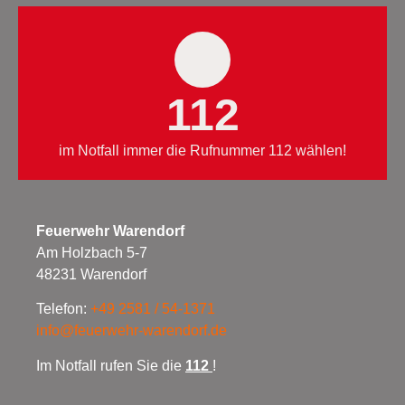
112
im Notfall immer die Rufnummer 112 wählen!
Feuerwehr Warendorf
Am Holzbach 5-7
48231 Warendorf
Telefon:
+49 2581 / 54-1371
info@feuerwehr-warendorf.de
Im Notfall rufen Sie die
112
!