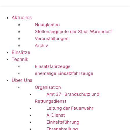
Zum
Inhalt
springen
Aktuelles
Neuigkeiten
Stellenangebote der Stadt Warendorf
Veranstaltungen
Archiv
Einsätze
Technik
Einsatzfahrzeuge
ehemalige Einsatzfahrzeuge
Über Uns
Organisation
Amt 37- Brandschutz und
Rettungsdienst
Leitung der Feuerwehr
A-Dienst
Einheitsführung
Ehrenabteilung