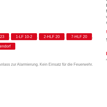
-23
,
1-LF 10-2
,
2-HLF 20
,
7-HLF 20
,
endorf
Anlass zur Alarmierung. Kein Einsatz für die Feuerwehr.