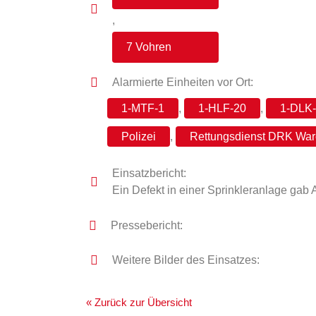
,
7 Vohren
Alarmierte Einheiten vor Ort:
1-MTF-1
,
1-HLF-20
,
1-DLK
Polizei
,
Rettungsdienst DRK War
Einsatzbericht:
Ein Defekt in einer Sprinkleranlage gab 
Pressebericht:
Weitere Bilder des Einsatzes:
« Zurück zur Übersicht