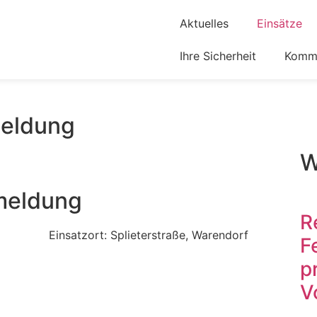
Aktuelles
Einsätze
Ihre Sicherheit
Komm 
eldung
W
meldung
R
Einsatzort: Splieterstraße, Warendorf
F
p
V