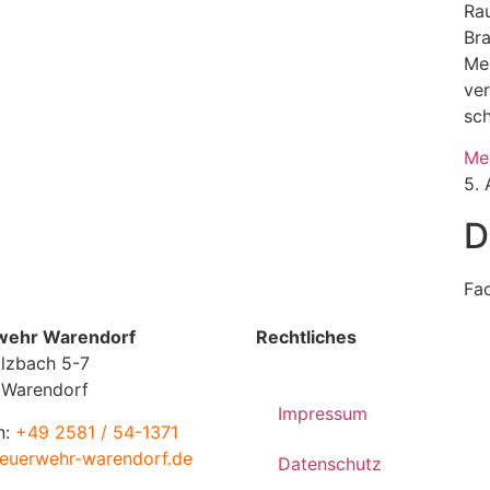
Rau
Br
Me
ve
sc
Me
5.
D
Fa
wehr Warendorf
Rechtliches
lzbach 5-7
 Warendorf
Impressum
n:
+49 2581 / 54-1371
euerwehr-warendorf.de
Datenschutz