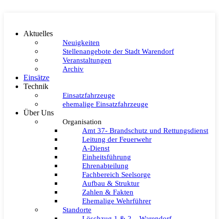
Zum
Inhalt
springen
Aktuelles
Neuigkeiten
Stellenangebote der Stadt Warendorf
Veranstaltungen
Archiv
Einsätze
Technik
Einsatzfahrzeuge
ehemalige Einsatzfahrzeuge
Über Uns
Organisation
Amt 37- Brandschutz und Rettungsdienst
Leitung der Feuerwehr
A-Dienst
Einheitsführung
Ehrenabteilung
Fachbereich Seelsorge
Aufbau & Struktur
Zahlen & Fakten
Ehemalige Wehrführer
Standorte
Löschzug 1 & 2 – Warendorf