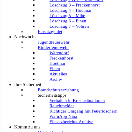
Löschzug 3 – Freckenhorst
Löschzug 4 – Hoetmar
Löschzug 5 – Milte
Löschzug 6 – Einen
Löschzug 7 – Vohren
Einsatzgebiet
Nachwuchs
Jugendfeuerwehr
Kinderfeuerwehr
Warendorf
Freckenhorst
Hoetmar
Einen
Aktuelles
Archiv
Ihre Sicherheit
Brandschutzerziehung
Sicherheitstipps
Verhalten in Krisensituationen
Rauchmelder
Richtiger Umgang mit Feuerlöschern
WarnApp Nina
Einsatzberichts-Archive
Komm zu uns