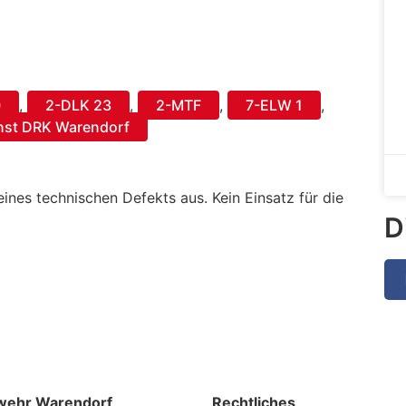
0
,
2-DLK 23
,
2-MTF
,
7-ELW 1
,
nst DRK Warendorf
ines technischen Defekts aus. Kein Einsatz für die
D
wehr Warendorf
Rechtliches