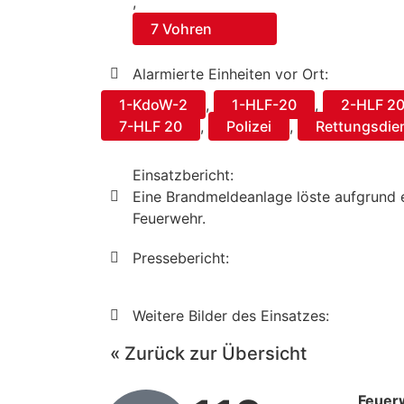
,
7 Vohren
Alarmierte Einheiten vor Ort:
1-KdoW-2
,
1-HLF-20
,
2-HLF 2
7-HLF 20
,
Polizei
,
Rettungsdie
Einsatzbericht:
Eine Brandmeldeanlage löste aufgrund e
Feuerwehr.
Pressebericht:
Weitere Bilder des Einsatzes:
« Zurück zur Übersicht
Feuer