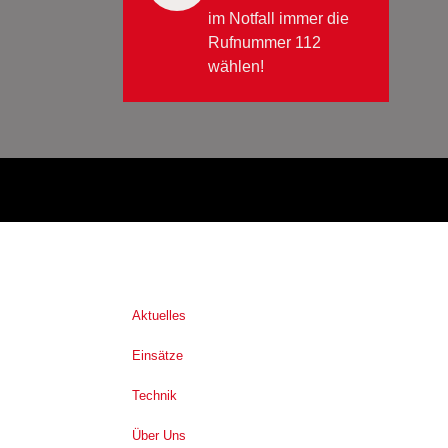
im Notfall immer die
Rufnummer 112
wählen!
Aktuelles
Einsätze
Technik
Über Uns