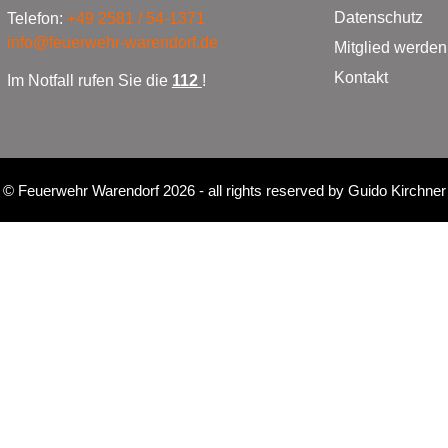
Datenschutz
Telefon:
+49 2581 / 54-1371
info@feuerwehr-warendorf.de
Mitglied werden
Kontakt
Im Notfall rufen Sie die
112
!
©
Feuerwehr Warendorf 2026
- all rights reserved by
Guido Kirchner