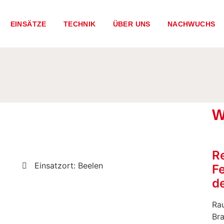
EINSÄTZE
TECHNIK
ÜBER UNS
NACHWUCHS
W
R
Einsatzort: Beelen
F
de
Rau
Br