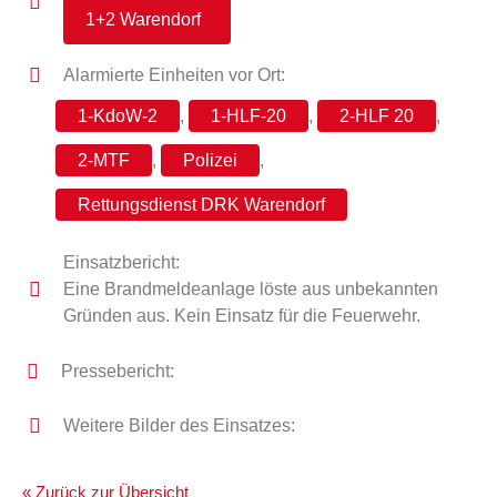
1+2 Warendorf
Alarmierte Einheiten vor Ort:
1-KdoW-2
,
1-HLF-20
,
2-HLF 20
,
2-MTF
,
Polizei
,
Rettungsdienst DRK Warendorf
Einsatzbericht:
Eine Brandmeldeanlage löste aus unbekannten
Gründen aus. Kein Einsatz für die Feuerwehr.
Pressebericht:
Weitere Bilder des Einsatzes:
« Zurück zur Übersicht