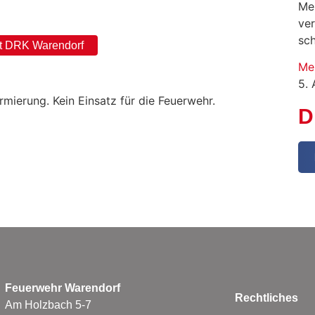
Me
ve
sc
t DRK Warendorf
Me
5.
mierung. Kein Einsatz für die Feuerwehr.
D
Feuerwehr Warendorf
Rechtliches
Am Holzbach 5-7