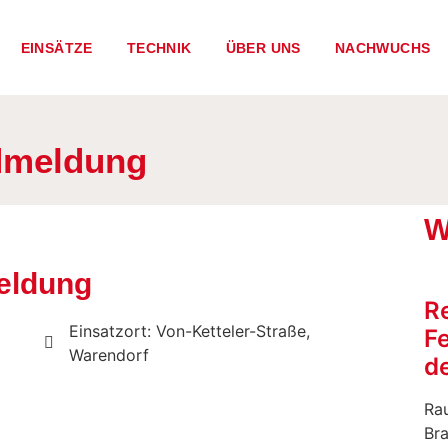
EINSÄTZE
TECHNIK
ÜBER UNS
NACHWUCHS
dmeldung
W
eldung
R
Einsatzort: Von-Ketteler-Straße,
F
Warendorf
de
Rau
Br