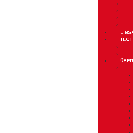
EINS
TECH
ÜBER