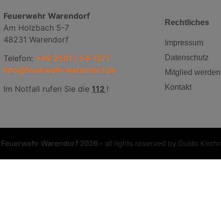
Feuerwehr Warendorf
Rechtliches
Am Holzbach 5-7
48231 Warendorf
Impressum
Telefon:
+49 2581 / 54-1371
Datenschutz
info@feuerwehr-warendorf.de
Mitglied werden
Kontakt
Im Notfall rufen Sie die
112
!
©
Feuerwehr Warendorf 2026
- all rights reserved by
Guido Kirch