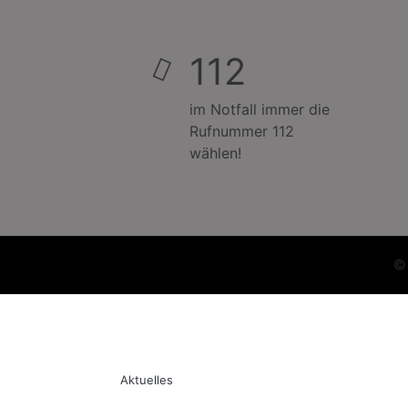
112
im Notfall immer die
Rufnummer 112
wählen!
Aktuelles