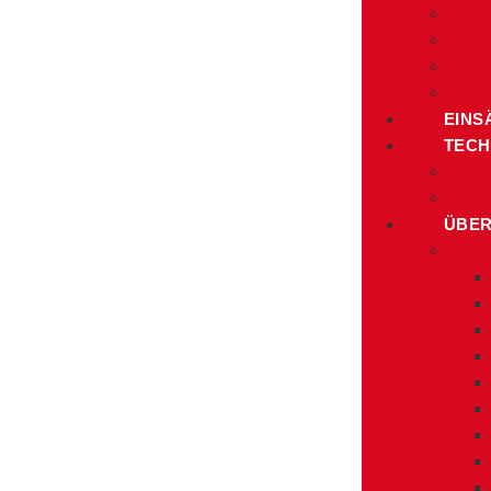
EINS
TECH
ÜBER