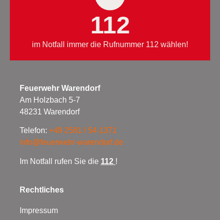
112
im Notfall immer die Rufnummer 112 wählen!
Feuerwehr Warendorf
Am Holzbach 5-7
48231 Warendorf
Telefon:
+49 2581 / 54-1371
info@feuerwehr-warendorf.de
Im Notfall rufen Sie die
112
!
Rechtliches
Impressum