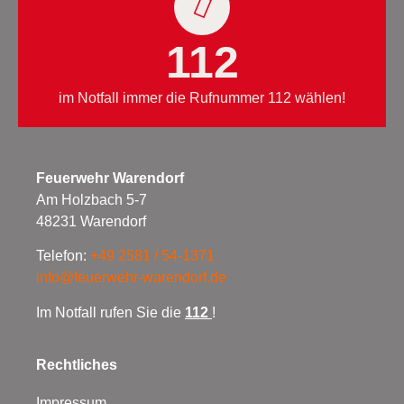
112
im Notfall immer die Rufnummer 112 wählen!
Feuerwehr Warendorf
Am Holzbach 5-7
48231 Warendorf
Telefon:
+49 2581 / 54-1371
info@feuerwehr-warendorf.de
Im Notfall rufen Sie die
112
!
Rechtliches
Impressum