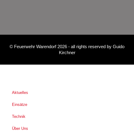
©
Feuerwehr Warendorf 2026
- all rights reserved by
Guido
Kirchner
Aktuelles
Einsätze
Technik
Über Uns