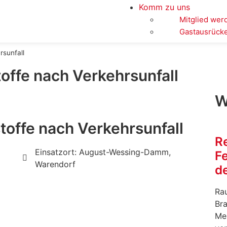
Komm zu uns
Mitglied wer
Gastausrück
rsunfall
offe nach Verkehrsunfall
W
toffe nach Verkehrsunfall
R
Einsatzort: August-Wessing-Damm,
F
Warendorf
de
Rau
Br
Me