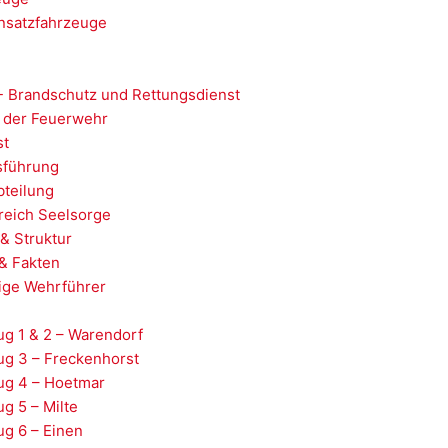
nsatzfahrzeuge
- Brandschutz und Rettungsdienst
 der Feuerwehr
st
sführung
teilung
reich Seelsorge
& Struktur
& Fakten
ige Wehrführer
g 1 & 2 – Warendorf
ug 3 – Freckenhorst
ug 4 – Hoetmar
g 5 – Milte
g 6 – Einen