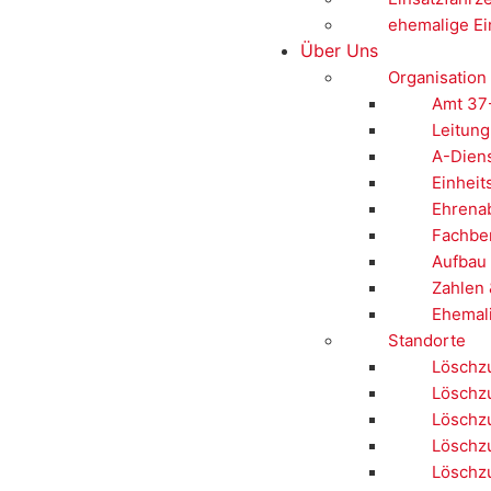
ehemalige Ei
Über Uns
Organisation
Amt 37
Leitung
A-Dien
Einheit
Ehrenab
Fachbe
Aufbau 
Zahlen 
Ehemal
Standorte
Löschzu
Löschz
Löschz
Löschzu
Löschzu