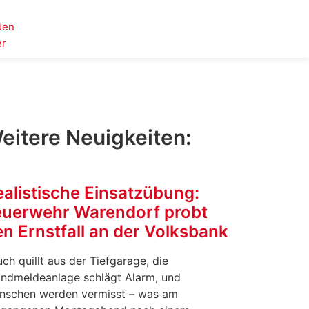
den
er
eitere Neuigkeiten:
ealistische Einsatzübung:
euerwehr Warendorf probt
n Ernstfall an der Volksbank
ch quillt aus der Tiefgarage, die
andmeldeanlage schlägt Alarm, und
nschen werden vermisst – was am