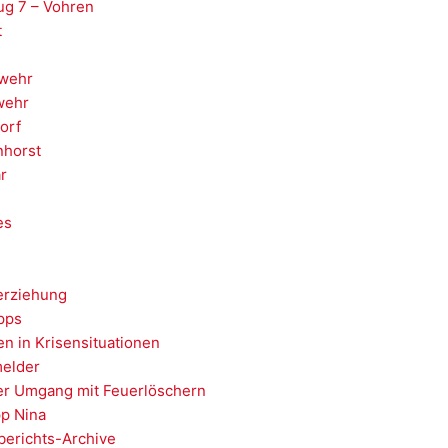
ug 7 – Vohren
t
wehr
wehr
orf
nhorst
r
es
erziehung
ipps
en in Krisensituationen
elder
er Umgang mit Feuerlöschern
p Nina
berichts-Archive