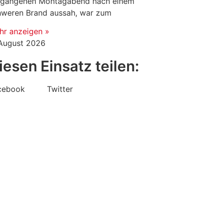
rgangenen Montagabend nach einem
hweren Brand aussah, war zum
hr anzeigen »
 August 2026
iesen Einsatz teilen:
cebook
Twitter