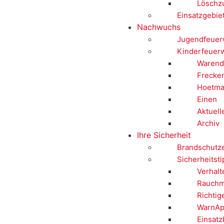
Löschz
Einsatzgebie
Nachwuchs
Jugendfeuer
Kinderfeuer
Warend
Frecke
Hoetma
Einen
Aktuell
Archiv
Ihre Sicherheit
Brandschutz
Sicherheitst
Verhalt
Rauchm
Richtig
WarnAp
Einsatz