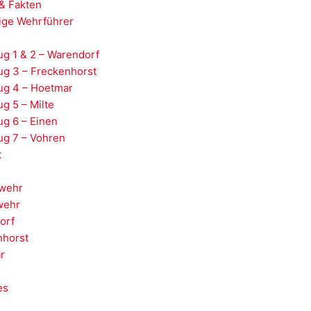
& Fakten
ige Wehrführer
g 1 & 2 – Warendorf
ug 3 – Freckenhorst
ug 4 – Hoetmar
g 5 – Milte
g 6 – Einen
ug 7 – Vohren
t
wehr
wehr
orf
nhorst
r
es