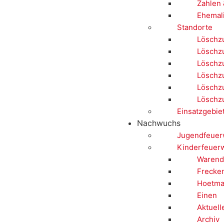
Zahlen 
Ehemal
Standorte
Löschzu
Löschz
Löschz
Löschzu
Löschzu
Löschz
Einsatzgebie
Nachwuchs
Jugendfeuer
Kinderfeuer
Warend
Frecke
Hoetma
Einen
Aktuell
Archiv