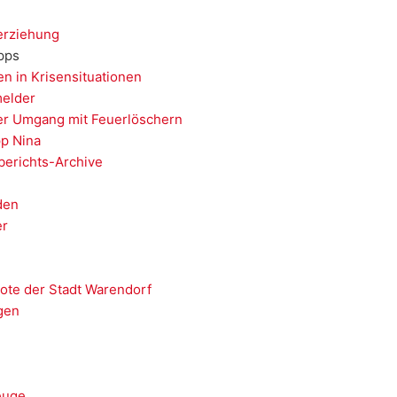
erziehung
ipps
en in Krisensituationen
elder
er Umgang mit Feuerlöschern
p Nina
berichts-Archive
den
er
ote der Stadt Warendorf
gen
euge