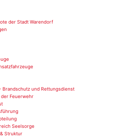
ote der Stadt Warendorf
gen
euge
nsatzfahrzeuge
- Brandschutz und Rettungsdienst
 der Feuerwehr
st
sführung
teilung
reich Seelsorge
& Struktur