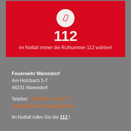
112
im Notfall immer die Rufnummer 112 wählen!
Feuerwehr Warendorf
Am Holzbach 5-7
48231 Warendorf
Telefon:
+49 2581 / 54-1371
info@feuerwehr-warendorf.de
Im Notfall rufen Sie die
112
!