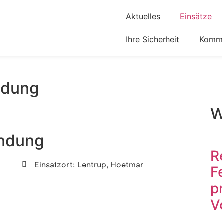
Aktuelles
Einsätze
Ihre Sicherheit
Komm 
ndung
W
ndung
R
Einsatzort: Lentrup, Hoetmar
F
p
V