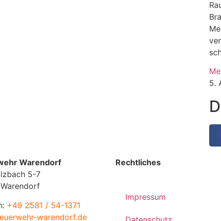
Rau
Br
Me
ve
sc
Me
5.
D
wehr Warendorf
Rechtliches
lzbach 5-7
 Warendorf
Impressum
n:
+49 2581 / 54-1371
euerwehr-warendorf.de
Datenschutz