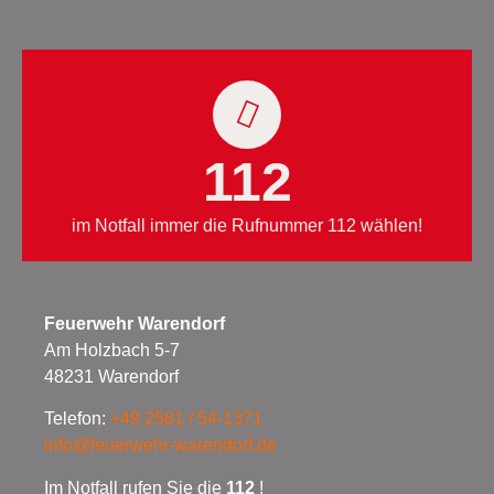
112
im Notfall immer die Rufnummer 112 wählen!
Feuerwehr Warendorf
Am Holzbach 5-7
48231 Warendorf
Telefon:
+49 2581 / 54-1371
info@feuerwehr-warendorf.de
Im Notfall rufen Sie die
112
!