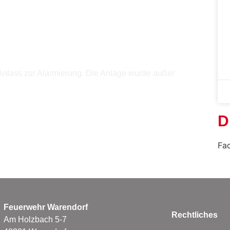
nlass zur Alarmierung. Die Anlage wurde außer
D
Fa
Feuerwehr Warendorf
Rechtliches
Am Holzbach 5-7