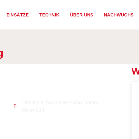
EINSÄTZE
TECHNIK
ÜBER UNS
NACHWUCHS
g
W
Einsatzort: August-Wessing-Damm,
Warendorf