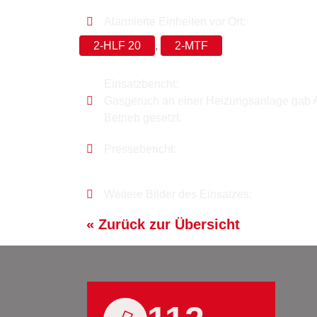
Alarmierte Einheiten vor Ort:
2-HLF 20
,
2-MTF
Einsatzbericht:
Gasgeruch an einer Heizungsanlage gab A
Betrieb gesetzt.
Pressebericht:
Weitere Bilder des Einsatzes:
« Zurück zur Übersicht