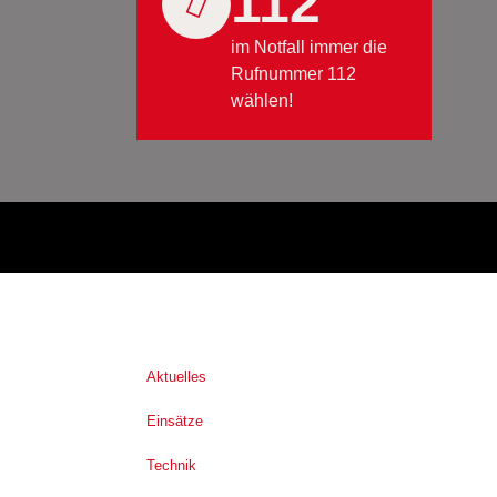
112
im Notfall immer die
Rufnummer 112
wählen!
Aktuelles
Einsätze
Technik