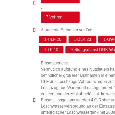
,
7 Vohren
Alarmierte Einheiten vor Ort:
1-HLF 20
,
1-DLK 23
,
1-GW-
7-LF 10
,
Rettungsdienst DRK Wa
Einsatzbericht:
Vermutlich aufgrund eines Nutzfeuers k
befindlicher größerer Misthaufen in einem
HLF des Löschzugs Vohren, wurden zeit
Löschzug aus Warendorf nachgefordert. 
entleert und der Mist abgelöscht. Im wei
Einsatz. Insgesamt wurden 4 C-Rohre un
Löschwasserversorgung an der Einsatzste
unterirdischer Löschwassertank mit 200