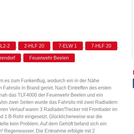
L2-2
,
2-HLF 20
,
7-ELW 1
,
7-HLF 20
,
rendorf
,
Feuerwehr Beelen
am es zum Funkenflug, wodurch ein in der Nähe
 Fahrsilo in Brand geriet. Nach Eintreffen des ersten
nah das TLF4000 der Feuerwehr Beelen und ein
Von zwei Seiten wurde das Fahrsilo mit zwei Radladern
teren Verlauf waren 3 Radlader/Trecker mit Frontlader im
d 1 B-Rohr eingesetzt. Glücklicherweise war die
lle kein Problem. Auf dem Gehöft befand sich ein
m³ Regenwasser. Die Entnahme erfolgte mit 2