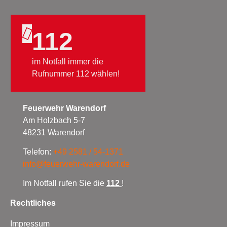
112
im Notfall immer die
Rufnummer 112 wählen!
Feuerwehr Warendorf
Am Holzbach 5-7
48231 Warendorf
Telefon:
+49 2581 / 54-1371
info@feuerwehr-warendorf.de
Im Notfall rufen Sie die
112
!
Rechtliches
Impressum